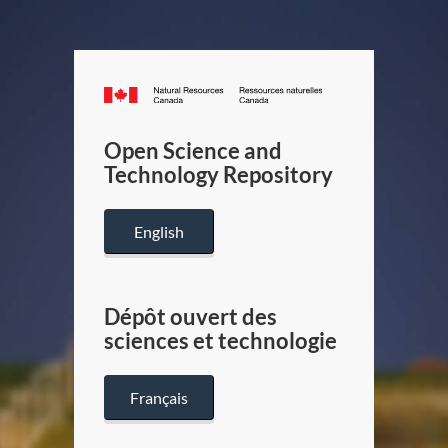
Canada.ca
/
Gouverneme
Open Science and
du
Technology Repository
Canada
English
Dépôt ouvert des
sciences et technologie
Français