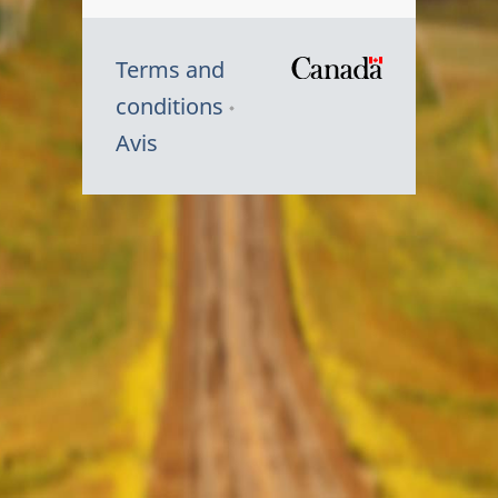
Terms and
/
conditions
Symbole
Avis
du
gouvernem
du
Canada