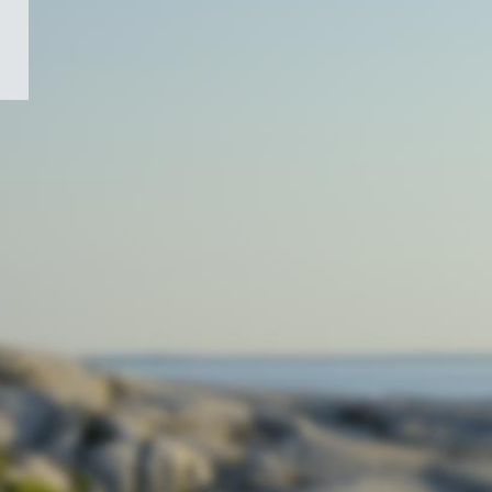
/
Symbole
du
gouvernement
du
Canada