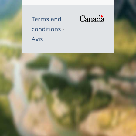
Terms and
/
conditions
Symbole
Avis
du
gouvernem
du
Canada