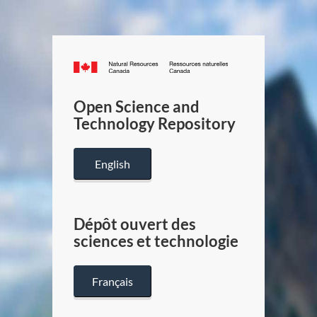
Canada.ca
/
Gouverneme
Open Science and
du
Technology Repository
Canada
English
Dépôt ouvert des
sciences et technologie
Français