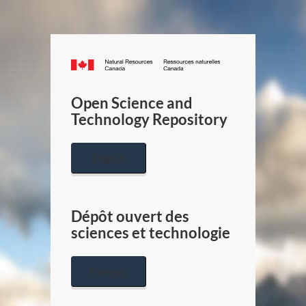
Canada.ca
/
Gouverneme
Open Science and
du
Technology Repository
Canada
English
Dépôt ouvert des
sciences et technologie
Français