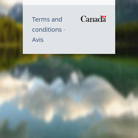
Terms and
/
conditions
Symbole
Avis
du
gouvernem
du
Canada