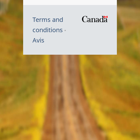
Terms and
/
conditions
Symbole
Avis
du
gouvernem
du
Canada