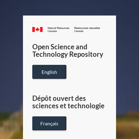
Canada.ca
/
Gouverneme
Open Science and
du
Technology Repository
Canada
English
Dépôt ouvert des
sciences et technologie
Français