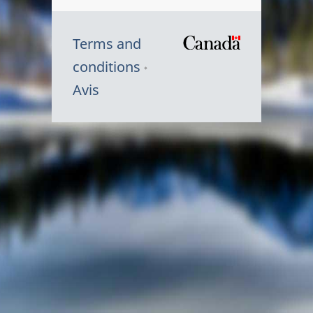
Terms and
/
conditions
Symbole
Avis
du
gouvernem
du
Canada