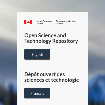
Canada.ca
/
Gouverneme
Open Science and
du
Technology Repository
Canada
English
Dépôt ouvert des
sciences et technologie
Français