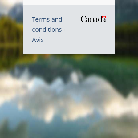
Terms and
/
conditions
Symbole
Avis
du
gouvernem
du
Canada