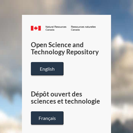
Canada.ca
/
Gouverneme
Open Science and
du
Technology Repository
Canada
English
Dépôt ouvert des
sciences et technologie
Français