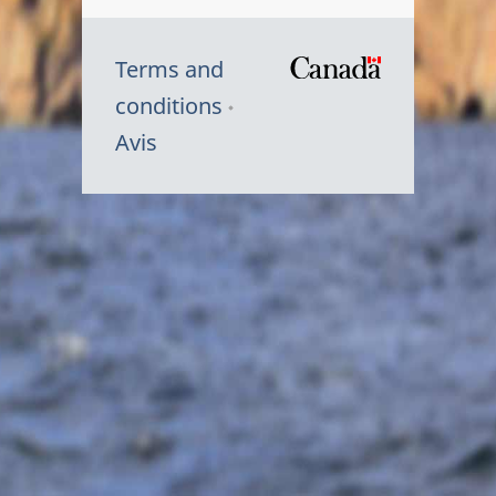
Terms and
/
conditions
Symbole
Avis
du
gouvernem
du
Canada