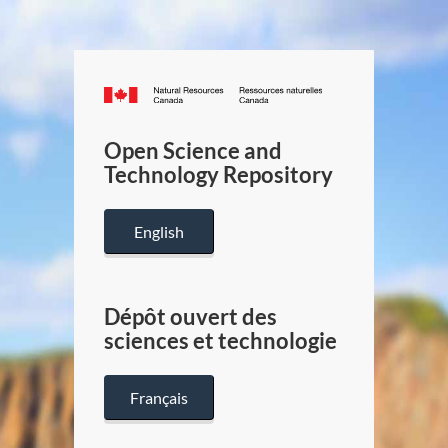
Canada.ca
/
Gouverneme
Open Science and
du
Technology Repository
Canada
English
Dépôt ouvert des
sciences et technologie
Français