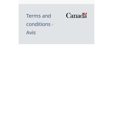
Terms and
/
conditions
Symbole
Avis
du
gouvernem
du
Canada