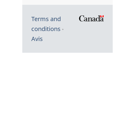
Terms and
/
conditions
Symbole
Avis
du
gouvernem
du
Canada