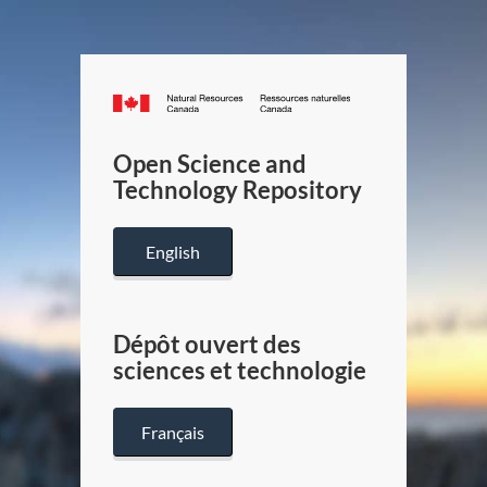
Canada.ca
/
Gouverneme
Open Science and
du
Technology Repository
Canada
English
Dépôt ouvert des
sciences et technologie
Français