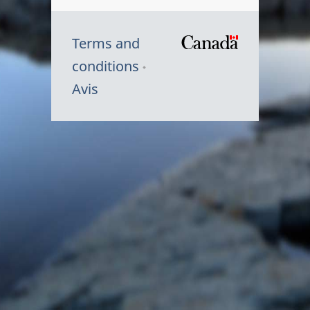
Terms and
/
conditions
Symbole
Avis
du
gouvernem
du
Canada