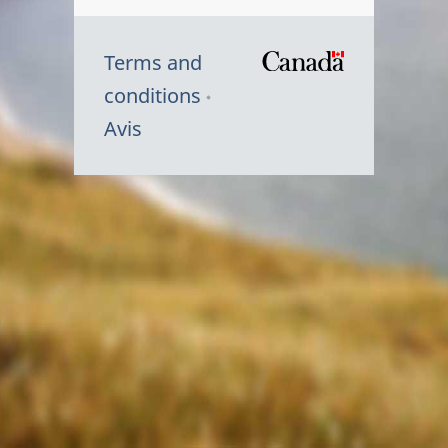
Terms and
/
conditions
Symbole
Avis
du
gouvernem
du
Canada