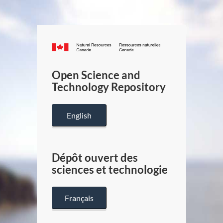
Canada.ca
/
Gouverneme
Open Science and
du
Technology Repository
Canada
English
Dépôt ouvert des
sciences et technologie
Français