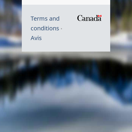
Terms and
/
conditions
Symbole
Avis
du
gouvernem
du
Canada