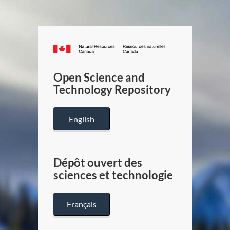
Canada.ca
/
Gouverneme
Open Science and
du
Technology Repository
Canada
English
Dépôt ouvert des
sciences et technologie
Français