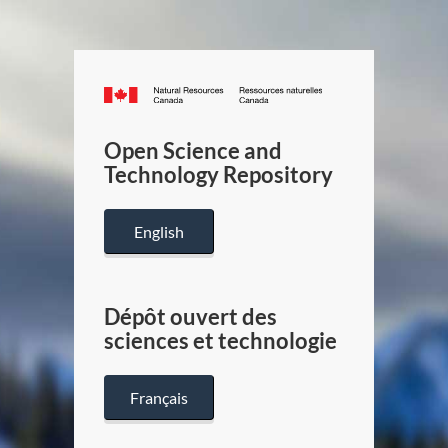
Canada.ca
/
Gouverneme
Open Science and
du
Technology Repository
Canada
English
Dépôt ouvert des
sciences et technologie
Français