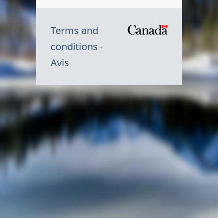
Terms and
/
conditions
Symbole
Avis
du
gouvernem
du
Canada