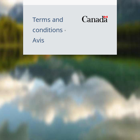
Terms and
/
conditions
Symbole
Avis
du
gouvernem
du
Canada