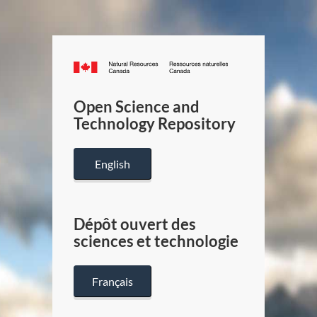
Canada.ca
/
Gouverneme
Open Science and
du
Technology Repository
Canada
English
Dépôt ouvert des
sciences et technologie
Français