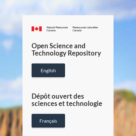
Canada.ca
/
Gouverneme
Open Science and
du
Technology Repository
Canada
English
Dépôt ouvert des
sciences et technologie
Français