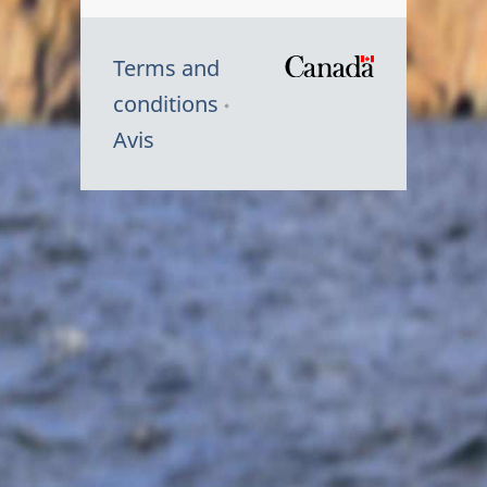
Terms and
/
conditions
Symbole
Avis
du
gouvernem
du
Canada