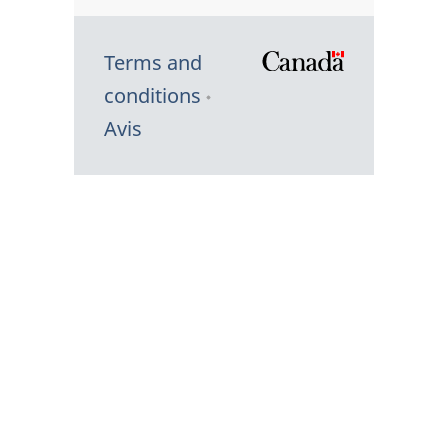
Terms and
/
conditions
Symbole
Avis
du
gouvernem
du
Canada