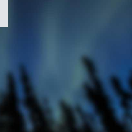
/
Symbole
du
gouvernement
du
Canada