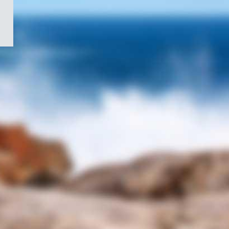
/
Symbole
du
gouvernement
du
Canada