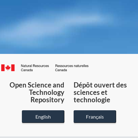
Canada.ca
/
Gouvernement
Open Science and
Dépôt ouvert des
du
Technology
sciences et
Canada
Repository
technologie
English
Français