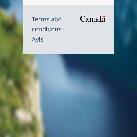
Terms and
/
conditions
Symbole
Avis
du
gouvernem
du
Canada