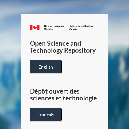
Canada.ca
/
Gouverneme
Open Science and
du
Technology Repository
Canada
English
Dépôt ouvert des
sciences et technologie
Français