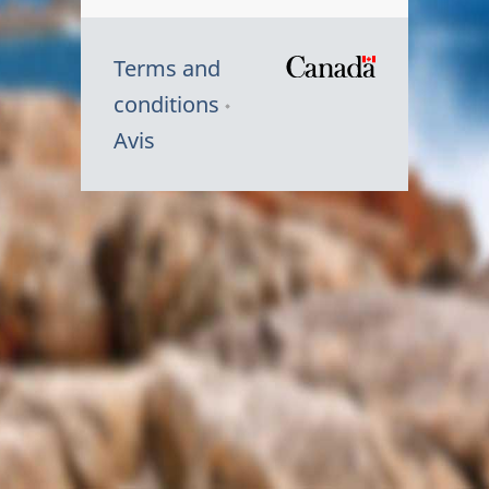
Terms and
/
conditions
Symbole
Avis
du
gouvernem
du
Canada