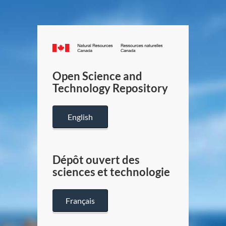
Canada.ca
/
Gouverneme
Open Science and
du
Technology Repository
Canada
English
Dépôt ouvert des
sciences et technologie
Français