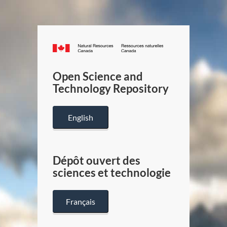
Canada.ca
/
Gouverneme
Open Science and
du
Technology Repository
Canada
English
Dépôt ouvert des
sciences et technologie
Français