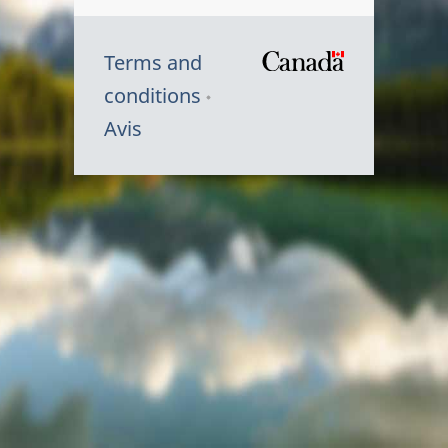
Terms and
/
conditions
Symbole
Avis
du
gouvernem
du
Canada