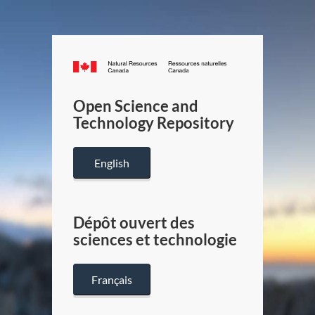
Canada.ca
/
Gouverneme
Open Science and
du
Technology Repository
Canada
English
Dépôt ouvert des
sciences et technologie
Français