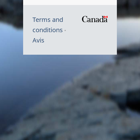
Terms and
/
conditions
Symbole
Avis
du
gouvernem
du
Canada