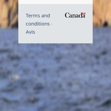
Terms and
/
conditions
Symbole
Avis
du
gouvernem
du
Canada