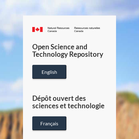
Canada.ca
/
Gouverneme
Open Science and
du
Technology Repository
Canada
English
Dépôt ouvert des
sciences et technologie
Français