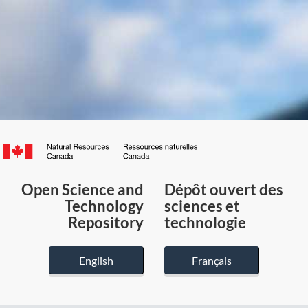
Canada.ca
/
Gouvernement
Open Science and
Dépôt ouvert des
du
Technology
sciences et
Canada
Repository
technologie
English
Français