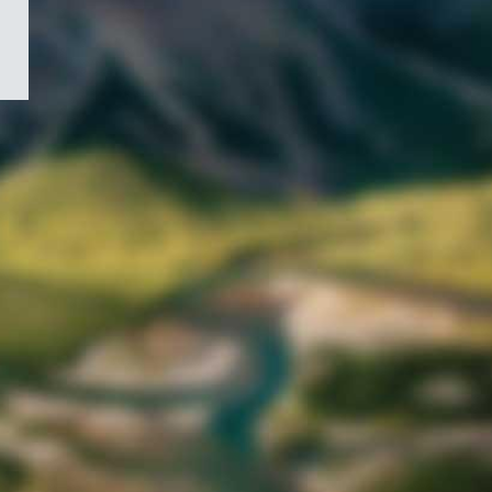
/
Symbole
du
gouvernement
du
Canada