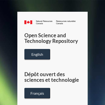
Canada.ca
/
Gouverneme
Open Science and
du
Technology Repository
Canada
English
Dépôt ouvert des
sciences et technologie
Français