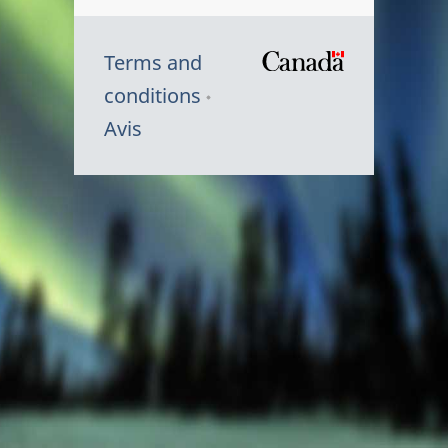
Terms and
/
conditions
Symbole
Avis
du
gouvernem
du
Canada