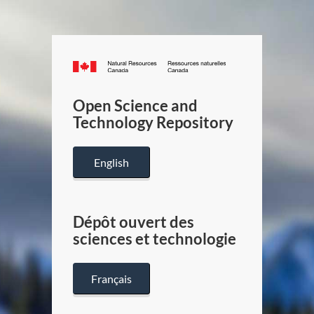
Canada.ca
/
Gouverneme
Open Science and
du
Technology Repository
Canada
English
Dépôt ouvert des
sciences et technologie
Français