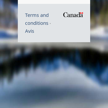
Terms and
/
conditions
Symbole
Avis
du
gouvernem
du
Canada