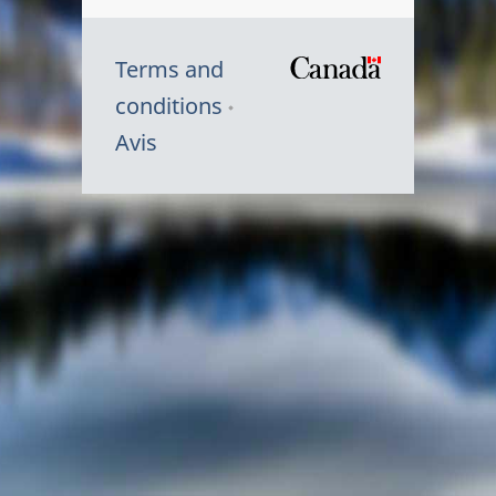
Terms and
/
conditions
Symbole
Avis
du
gouvernem
du
Canada