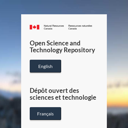
Canada.ca
/
Gouverneme
Open Science and
du
Technology Repository
Canada
English
Dépôt ouvert des
sciences et technologie
Français