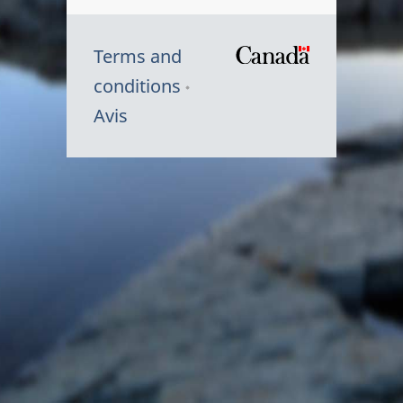
Terms and
/
conditions
Symbole
Avis
du
gouvernem
du
Canada