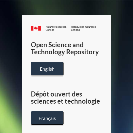
Canada.ca
/
Gouverneme
Open Science and
du
Technology Repository
Canada
English
Dépôt ouvert des
sciences et technologie
Français