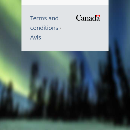
Terms and
/
conditions
Symbole
Avis
du
gouvernem
du
Canada