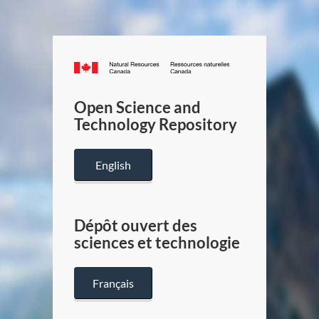
Canada.ca
/
Gouverneme
Open Science and
du
Technology Repository
Canada
English
Dépôt ouvert des
sciences et technologie
Français