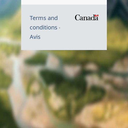
Terms and
/
conditions
Symbole
Avis
du
gouvernem
du
Canada