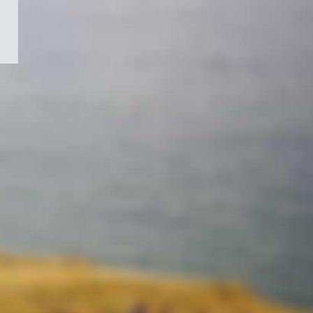
/
Symbole
du
gouvernement
du
Canada