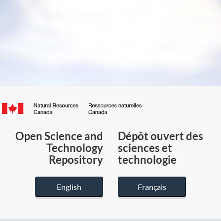
Canada.ca
/
Gouvernement
Open Science and
Dépôt ouvert des
du
Technology
sciences et
Canada
Repository
technologie
English
Français