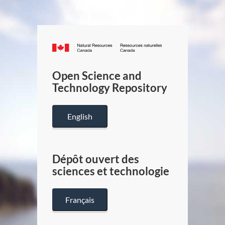
Canada.ca
/
Gouverneme
Open Science and
du
Technology Repository
Canada
English
Dépôt ouvert des
sciences et technologie
Français