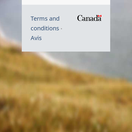
Terms and
/
conditions
Symbole
Avis
du
gouvernem
du
Canada