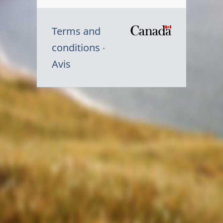
Terms and
/
conditions
Symbole
Avis
du
gouvernem
du
Canada