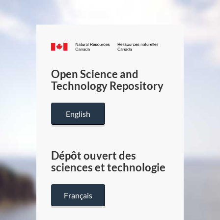
Canada.ca
/
Gouverneme
Open Science and
du
Technology Repository
Canada
English
Dépôt ouvert des
sciences et technologie
Français