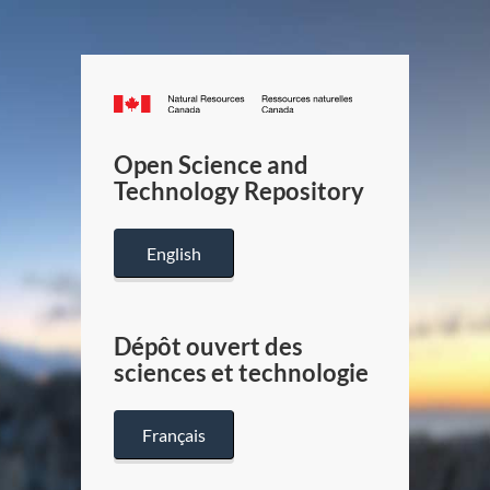
Canada.ca
/
Gouverneme
Open Science and
du
Technology Repository
Canada
English
Dépôt ouvert des
sciences et technologie
Français