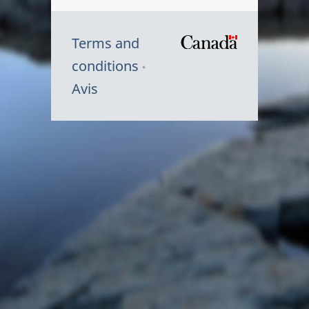
Terms and
/
conditions
Symbole
Avis
du
gouvernem
du
Canada