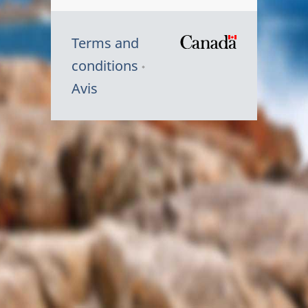
Terms and
/
conditions
Symbole
Avis
du
gouvernem
du
Canada