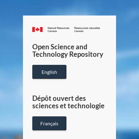
Canada.ca
/
Gouverneme
Open Science and
du
Technology Repository
Canada
English
Dépôt ouvert des
sciences et technologie
Français