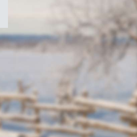
/
Symbole
du
gouvernement
du
Canada