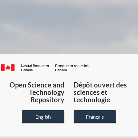
Canada.ca
/
Gouvernement
Open Science and
Dépôt ouvert des
du
Technology
sciences et
Canada
Repository
technologie
English
Français