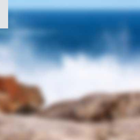
/
Symbole
du
gouvernement
du
Canada