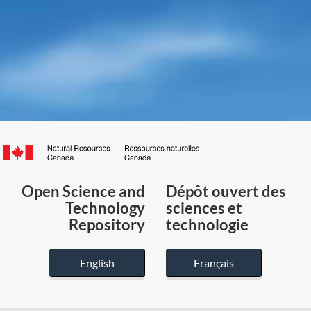
Canada.ca
/
Gouvernement
Open Science and
Dépôt ouvert des
du
Technology
sciences et
Canada
Repository
technologie
English
Français