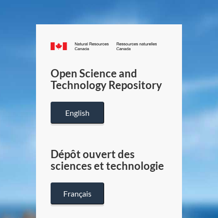
Canada.ca
/
Gouverneme
Open Science and
du
Technology Repository
Canada
English
Dépôt ouvert des
sciences et technologie
Français