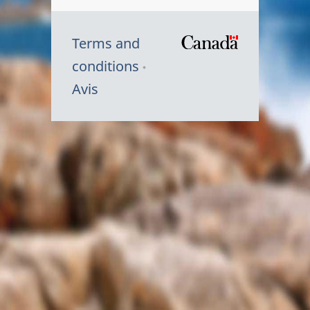
Terms and
/
conditions
Symbole
Avis
du
gouvernem
du
Canada