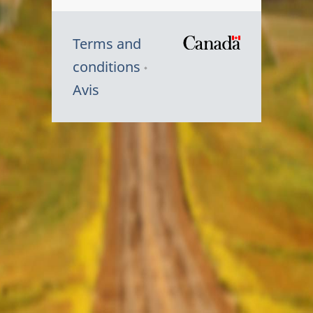
Terms and
/
conditions
Symbole
Avis
du
gouvernem
du
Canada