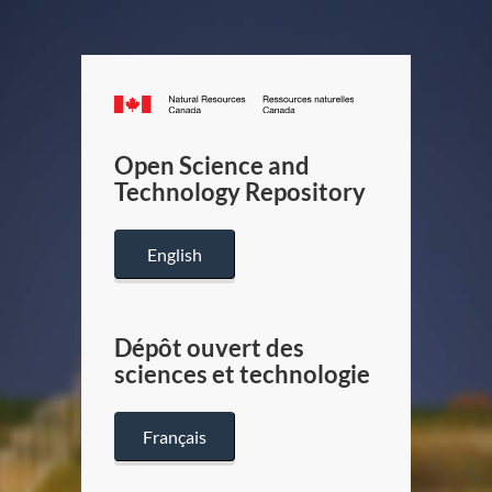
Canada.ca
/
Gouverneme
Open Science and
du
Technology Repository
Canada
English
Dépôt ouvert des
sciences et technologie
Français