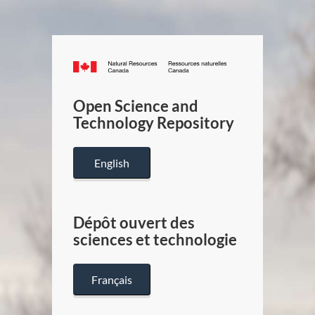
Canada.ca
/
Gouverneme
Open Science and
du
Technology Repository
Canada
English
Dépôt ouvert des
sciences et technologie
Français