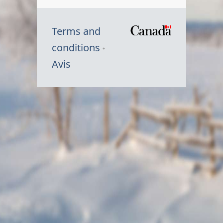
Terms and
/
conditions
Symbole
Avis
du
gouvernem
du
Canada