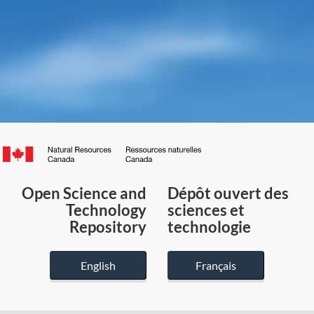
Canada.ca
/
Gouvernement
Open Science and
Dépôt ouvert des
du
Technology
sciences et
Canada
Repository
technologie
English
Français