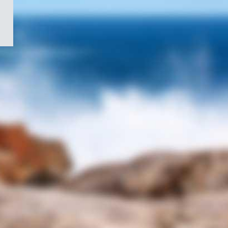
/
Symbole
du
gouvernement
du
Canada