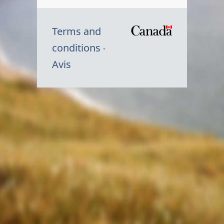
Terms and
/
conditions
Symbole
Avis
du
gouvernem
du
Canada