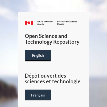
Canada.ca
/
Gouverneme
Open Science and
du
Technology Repository
Canada
English
Dépôt ouvert des
sciences et technologie
Français