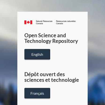
Canada.ca
/
Gouverneme
Open Science and
du
Technology Repository
Canada
English
Dépôt ouvert des
sciences et technologie
Français