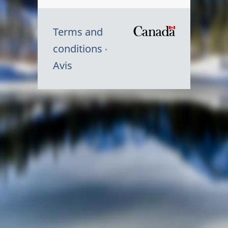
Terms and
/
conditions
Symbole
Avis
du
gouvernem
du
Canada