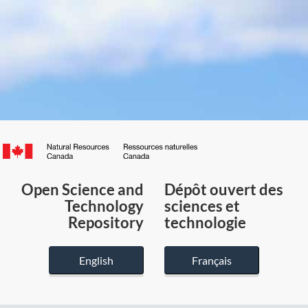
Canada.ca
/
Gouvernement
Open Science and
Dépôt ouvert des
du
Technology
sciences et
Canada
Repository
technologie
English
Français