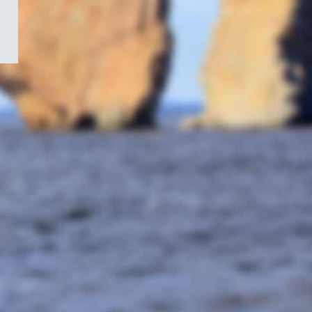
/
Symbole
du
gouvernement
du
Canada