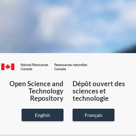
Canada.ca
/
Gouvernement
Open Science and
Dépôt ouvert des
du
Technology
sciences et
Canada
Repository
technologie
English
Français