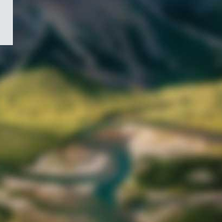
/
Symbole
du
gouvernement
du
Canada