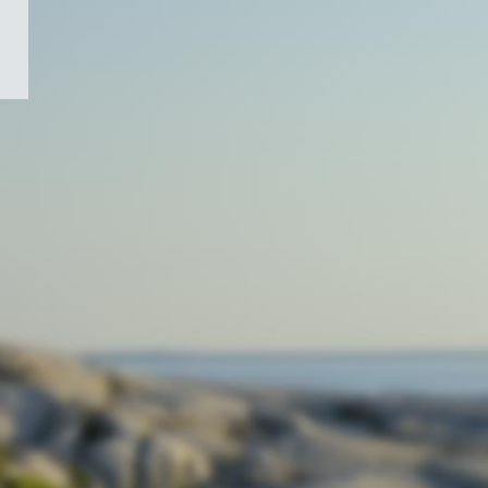
/
Symbole
du
gouvernement
du
Canada