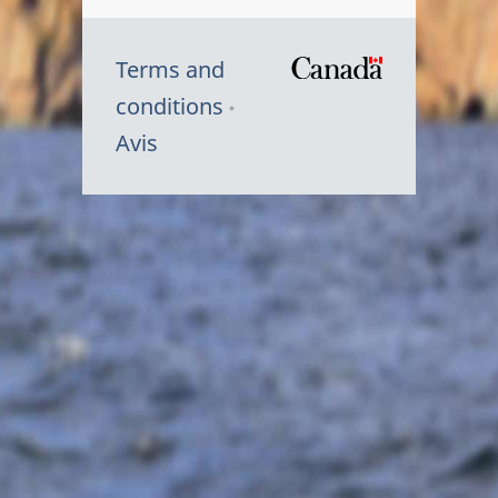
Terms and
/
conditions
Symbole
Avis
du
gouvernem
du
Canada