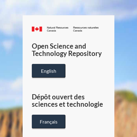
Canada.ca
/
Gouverneme
Open Science and
du
Technology Repository
Canada
English
Dépôt ouvert des
sciences et technologie
Français