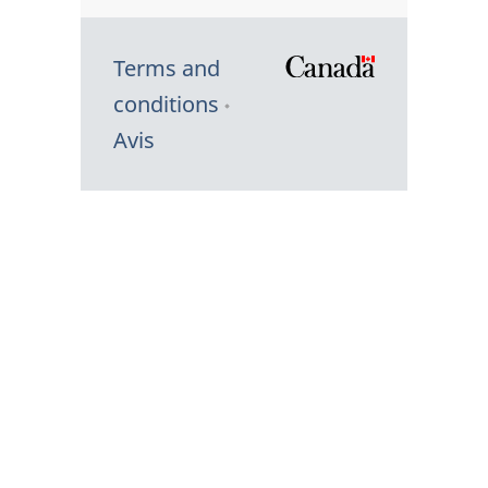
Terms and
/
conditions
Symbole
Avis
du
gouvernem
du
Canada