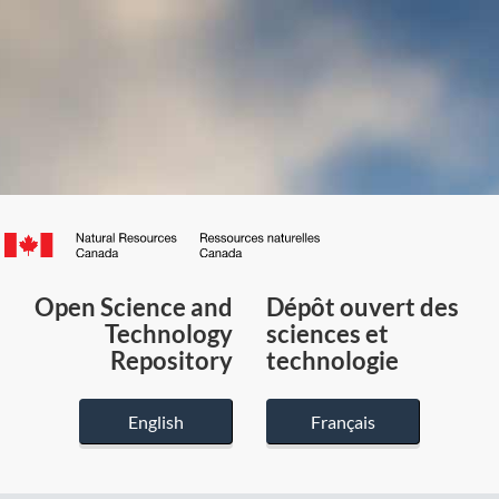
Canada.ca
/
Gouvernement
Open Science and
Dépôt ouvert des
du
Technology
sciences et
Canada
Repository
technologie
English
Français