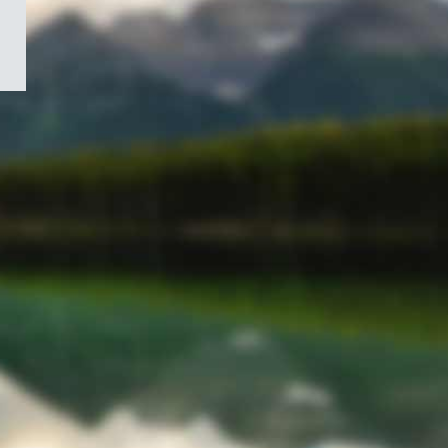
/
Symbole
du
gouvernement
du
Canada